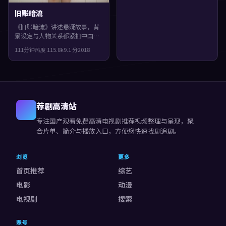
旧账暗流
《旧账暗流》讲述悬疑故事，背
景设定与人物关系都紧扣中国台
湾当下的生活质感。2018年上
111分钟
热度
115.8
k
9.1
分
2018
映，罗泓轸执导，雷佳音、周
迅、孙艺珍领衔。结局留白，给
观众回味与讨论空间，整体完成
度较高，适合喜欢细腻叙事与人
物刻画的观众。
荐剧高清站
专注
国产观看免费高清电视剧推荐视频
整理与呈现，聚
合片单、简介与播放入口，方便您快速找剧追剧。
浏览
更多
首页推荐
综艺
电影
动漫
电视剧
搜索
账号