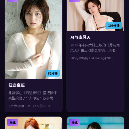
推进。
106分钟
月与南风天
2010年中国大陆上映的《月与南
风天》由三池崇史掌镜，汤唯、
谭卓、菅田将晖共同演绎。类型
106分钟
热度
184.9
k
6.4
分
2010
上偏冒险，镜头语言偏写实，细
节里埋着伏笔，观感紧凑，值得
推荐。
82分钟
归途夜班
朴赞郁在《归途夜班》里把惊悚
类型拍出了个人印记：故事发生
在日本，2010年与观众见面。主
82分钟
热度
187.1
k
7.5
分
2010
演包括胡歌、任素汐、黄渤。城
市空间成为情绪与悬念的载体，
整体完成度较高，适合喜欢细腻
杜比
杜比
叙事与人物刻画的观众。