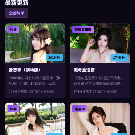
最新更新
全部片单
独播
导演剪辑版
101分钟
174分钟
备忘录（剧场版）
谜与重逢夜
2008年法国上映的《备忘录（剧
《谜与重逢夜》讲述犯罪故事，
场版）》由北野武掌镜，王凯、
背景设定与人物关系都紧扣德国
刘青云、役所广司共同演绎。类
当下的生活质感。2005年上映，
101分钟
热度
153.7
k
7.6
分
2008
174分钟
热度
38.3
k
7.2
分
2005
型上偏科幻，影片在类型框架里
吉尔莫·德尔·托罗执导，菅田
仍保留了作者表达，叙事在回忆
将晖、宋康昊、郭富城领衔。城
与现实之间交错推进。
市空间成为情绪与悬念的载体，
韩剧
连载中
整体完成度较高，适合喜欢细腻
叙事与人物刻画的观众。