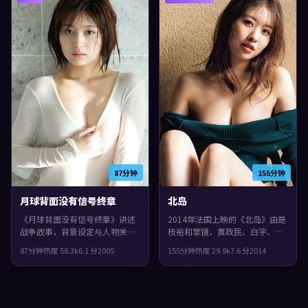
87分钟
155分钟
月球背面没有信号终章
北岛
《月球背面没有信号终章》讲述
2014年法国上映的《北岛》由是
战争故事，背景设定与人物关系
枝裕和掌镜，黄政民、白宇、任
都紧扣日本当下的生活质感。
素汐共同演绎。类型上偏冒险，
87分钟
热度
58.3
k
6.1
分
2005
155分钟
热度
29.9
k
7.6
分
2014
2005年上映，林超贤执导，小松
节奏前半段克制蓄力，后半段集
菜奈、王凯、蒂尔达·斯文顿领
中爆发，观感紧凑，值得推荐。
衔。节奏前半段克制蓄力，后半
段集中爆发，整体完成度较高，
适合喜欢细腻叙事与人物刻画的