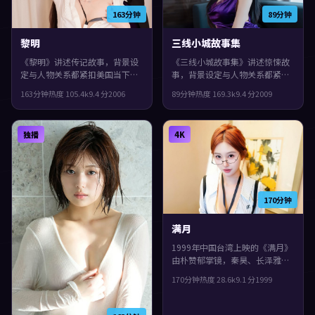
163分钟
89分钟
黎明
三线小城故事集
《黎明》讲述传记故事，背景设
《三线小城故事集》讲述惊悚故
定与人物关系都紧扣美国当下的
事，背景设定与人物关系都紧扣
生活质感。2006年上映，宫崎骏
法国当下的生活质感。2009年上
163分钟
热度
105.4
k
9.4
分
2006
89分钟
热度
169.3
k
9.4
分
2009
执导，刘青云、苍井优、裴斗娜
映，黑泽清执导，提莫西·查拉
领衔。镜头语言偏写实，细节里
梅、吴镇宇、肖战领衔。人物在
埋着伏笔，片尾余味很足。
道德与生存之间反复拉扯，片尾
独播
4K
余味很足。
170分钟
满月
1999年中国台湾上映的《满月》
由朴赞郁掌镜，秦昊、长泽雅
美、杨紫琼共同演绎。类型上偏
170分钟
热度
28.6
k
9.1
分
1999
传记，影片在类型框架里仍保留
了作者表达，结局留白，给观众
回味与讨论空间。