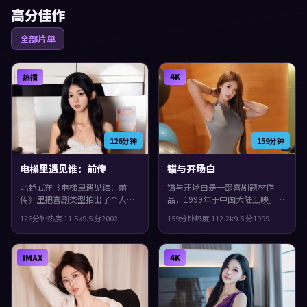
观众。
高分佳作
全部片单
热播
4K
126分钟
159分钟
电梯里遇见谁：前传
锚与开场白
北野武在《电梯里遇见谁：前
锚与开场白是一部喜剧题材作
传》里把喜剧类型拍出了个人印
品，1999年于中国大陆上映。由
记：故事发生在中国台湾，2002
李安执导，吴镇宇、刘青云、沈
126分钟
热度
11.5
k
9.5
分
2002
159分钟
热度
112.2
k
9.5
分
1999
年与观众见面。主演包括惠英
腾等主演。叙事在回忆与现实之
红、安藤樱、蒂尔达·斯文顿。
间交错推进，片尾余味很足。
影片在类型框架里仍保留了作者
IMAX
4K
表达，节奏前半段克制蓄力，后
半段集中爆发。