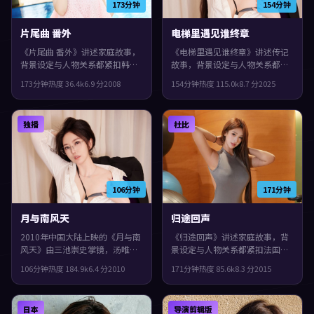
173分钟
154分钟
片尾曲 番外
电梯里遇见谁终章
《片尾曲 番外》讲述家庭故事，
《电梯里遇见谁终章》讲述传记
背景设定与人物关系都紧扣韩国
故事，背景设定与人物关系都紧
当下的生活质感。2008年上映，
扣意大利当下的生活质感。2025
173分钟
热度
36.4
k
6.9
分
2008
154分钟
热度
115.0
k
8.7
分
2025
冯小刚执导，苍井优、菅田将
年上映，诺兰执导，王凯、孔
晖、王凯领衔。节奏前半段克制
刘、雷佳音领衔。叙事在回忆与
蓄力，后半段集中爆发，片尾余
现实之间交错推进，片尾余味很
独播
杜比
味很足。
足。
106分钟
171分钟
月与南风天
归途回声
2010年中国大陆上映的《月与南
《归途回声》讲述家庭故事，背
风天》由三池崇史掌镜，汤唯、
景设定与人物关系都紧扣法国当
谭卓、菅田将晖共同演绎。类型
下的生活质感。2015年上映，文
106分钟
热度
184.9
k
6.4
分
2010
171分钟
热度
85.6
k
8.3
分
2015
上偏冒险，镜头语言偏写实，细
牧野执导，秦昊、全度妍、裴斗
节里埋着伏笔，观感紧凑，值得
娜领衔。叙事在回忆与现实之间
推荐。
交错推进，片尾余味很足。
日本
导演剪辑版