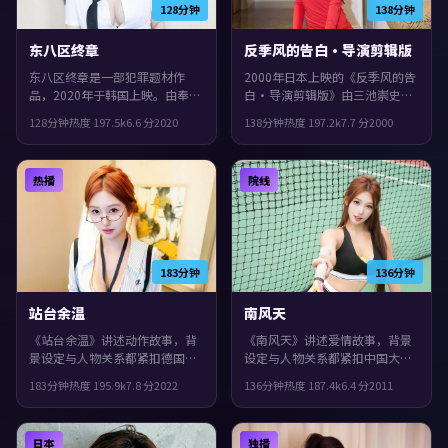
128分钟
138分钟
东八区终章
反季风的告白·导演剪辑版
东八区终章是一部犯罪题材作
2000年日本上映的《反季风的告
品，2020年于韩国上映。由奉俊
白·导演剪辑版》由三池崇史掌
昊执导，基里安·墨菲、佛罗伦
镜，安藤樱、小松菜奈、黄渤共
128分钟
热度
197.5
k
6.6
分
2020
138分钟
热度
197.2
k
7.7
分
2000
斯·珀、古天乐等主演。一场意
同演绎。类型上偏科幻，人物在
外把原本平行的人生拧在一起，
道德与生存之间反复拉扯，片尾
观感紧凑，值得推荐。
余味很足。
热播
院线
183分钟
136分钟
站台余温
南风天
《站台余温》讲述动作故事，背
《南风天》讲述爱情故事，背景
景设定与人物关系都紧扣德国当
设定与人物关系都紧扣中国大陆
下的生活质感。2022年上映，是
当下的生活质感。2011年上映，
183分钟
热度
195.9
k
7.8
分
2022
136分钟
热度
187.4
k
6.4
分
2011
枝裕和执导，周冬雨、沈腾、张
吉尔莫·德尔·托罗执导，苍井
曼玉领衔。城市空间成为情绪与
优、刘德华、黄政民领衔。影片
悬念的载体，片尾余味很足。
在类型框架里仍保留了作者表
日本
独播
达，叙事在回忆与现实之间交错