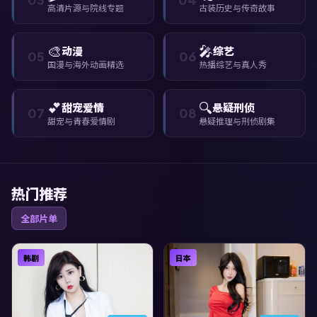
高清片源与院线专题
古装历史与传奇故事
🎨
🎤
动漫
综艺
05
06
国漫与海外动画精选
热播综艺与真人秀
💕
🔍
甜宠爱情
悬疑刑侦
07
08
甜宠与青春爱情剧
悬疑推理与刑侦剧集
热门推荐
全部片单
韩剧
日本