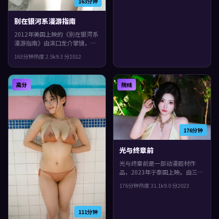
163分钟
别在银河系漫游指南
2012年美国上映的《别在银河系
漫游指南》由滨口龙介掌镜，苍
井优、古天乐、廖凡共同演绎。
163分钟
热度
2.5
k
9.3
分
2012
类型上偏科幻，一场意外把原本
平行的人生拧在一起，片尾余味
很足。
高分
院线
176分钟
光与终章前
光与终章前是一部动漫题材作
品，2023年于泰国上映。由三池
崇史执导，袁泉、役所广司、吴
176分钟
热度
31.1
k
9.0
分
2023
镇宇等主演。影片在类型框架里
仍保留了作者表达，镜头语言偏
写实，细节里埋着伏笔。
111分钟