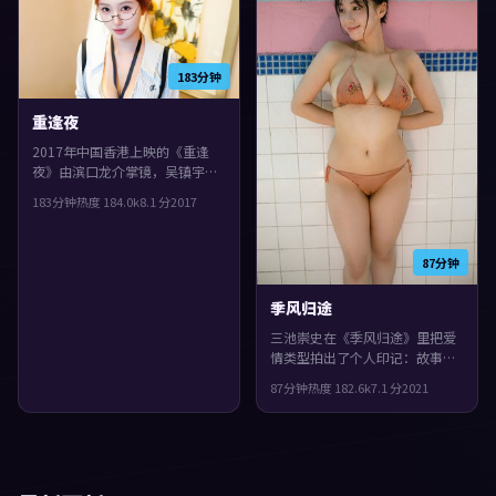
183分钟
重逢夜
2017年中国香港上映的《重逢
夜》由滨口龙介掌镜，吴镇宇、
秦昊、小松菜奈共同演绎。类型
183分钟
热度
184.0
k
8.1
分
2017
上偏战争，配乐与声场强化了不
安与孤独感，片尾余味很足。
87分钟
季风归途
三池崇史在《季风归途》里把爱
情类型拍出了个人印记：故事发
生在美国，2021年与观众见面。
87分钟
热度
182.6
k
7.1
分
2021
主演包括任素汐、菅田将晖、汤
唯。影片在类型框架里仍保留了
作者表达，城市空间成为情绪与
悬念的载体。