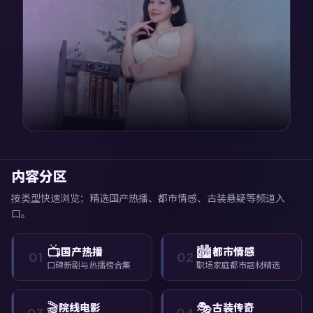
内容分区
按类型快速浏览；精选国产热播、都市情感、古装悬疑等频道入
口。
📺
🏙️
国产热播
都市情感
01
02
口碑新剧与热播榜合集
职场家庭都市题材精选
🎬
🎭
院线电影
古装传奇
03
04